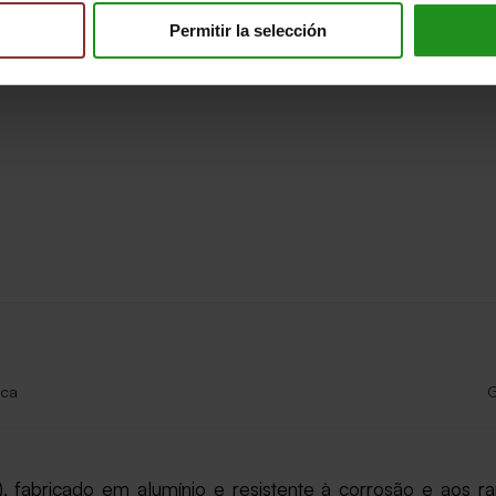
Permitir la selección
ica
G
 fabricado em alumínio e resistente à corrosão e aos rai