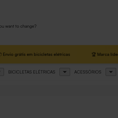
you want to change?
grátis em bicicletas elétricas
🏆 Marca líder na Euro
BICICLETAS ELÉTRICAS
ACESSÓRIOS