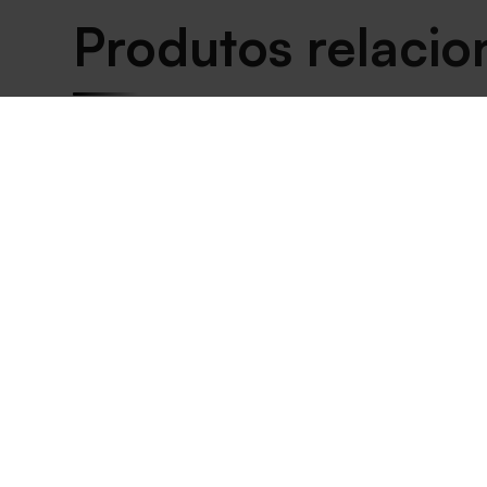
Produtos relaci
-
28
%