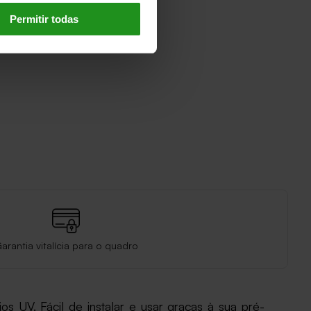
Permitir todas
arantia vitalícia para o quadro
os UV. Fácil de instalar e usar graças à sua pré-