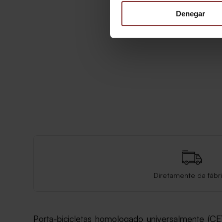
Denegar
Diretamente da fábr
Porta-bicicletas homologado universalmente (CE),