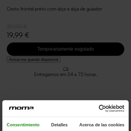
Cesto frontal preto com alça e alça de guiador
30,00 €
19,99 €
Temporariamente esgotado
Avisar-me quando disponível
Entregamos em 24 a 72 horas.
Cesto dianteiro removível com alça.
Suporte Clip-On para guidões Ø22–31,8mm.
Medidas 35x25x25cm.
Consentimiento
Detalles
Acerca de las cookies
Não é compatível com nossos modelos E-FAT PRO 26",