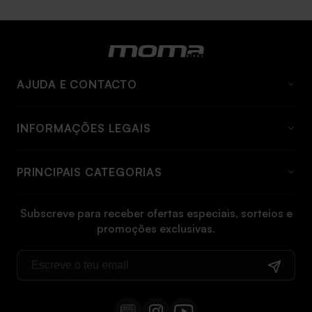
AJUDA E CONTACTO
Perguntas Frequentes
INFORMAÇÕES LEGAIS
Quem somos
Aviso Legal
Contato
PRINCIPAIS CATEGORIAS
Condições gerais
Informações e taxas de envio
Bicicleta elétrica
Política de cookies
Informações de devolução
Subscreve para receber ofertas especiais, sorteios e
Bicicleta dobrável
promoções exclusivas.
Política de privacidade
Manuais
Bicicleta BTT
Direito de livre resolução
Bicicleta BTT elétrica
Cargo bike