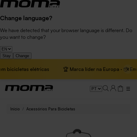
Change language?
We have detected that your browser language is different. Do
you want to change?
Stay
Change
×
 bicicletas elétricas
🏆 Marca líder na Europa · 📦 Envio
☰
Início
Acessórios Para Bicicletas