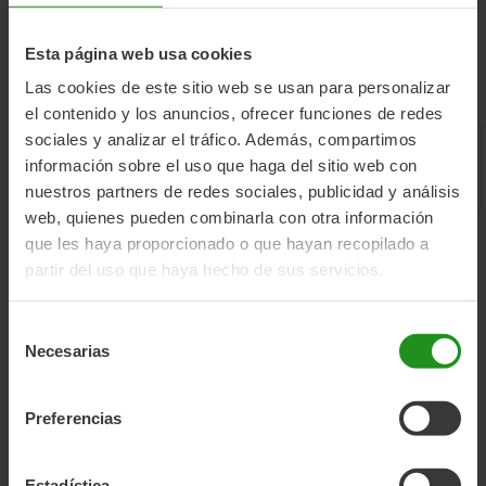
EBIKE 20 PRO, EBIKE 28 PRO, E-ROAD 28 PRO, Ebike 26
Hydr e Ebike 28 Hydr, nem EMTB
Esta página web usa cookies
Las cookies de este sitio web se usan para personalizar
el contenido y los anuncios, ofrecer funciones de redes
sociales y analizar el tráfico. Además, compartimos
información sobre el uso que haga del sitio web con
Diretamente da fábrica
Garantia vitalícia para o quadro
nuestros partners de redes sociales, publicidad y análisis
web, quienes pueden combinarla con otra información
que les haya proporcionado o que hayan recopilado a
partir del uso que haya hecho de sus servicios.
Detalhes do produto
Selección
ATRIBUTO
VALOR
Necesarias
de
Detalhes do produto
Marca
Moma Bikes
consentimiento
Tipo de produto
accesorios
Preferencias
Coleções
Acessórios para Bicicletas, Todos os
produtos, Outros acessórios
Estadística