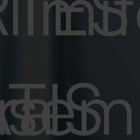
TES
limi
ra
TIS
sem