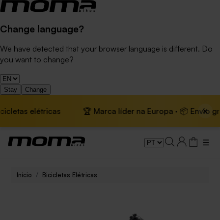
Change language?
We have detected that your browser language is different. Do
you want to change?
Stay
Change
×
as elétricas
🏆 Marca líder na Europa · 📦 Envio grátis e
☰
Início
Bicicletas Elétricas