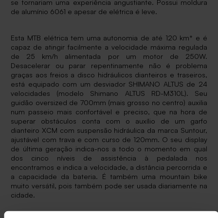
se tornariam uma experiência angustiante. Possui moldura
de alumínio 6061 e apesar de elétrica é leve.
Esta MTB elétrica tem uma autonomia de até 120 km* e é
capaz de atingir facilmente a velocidade máxima regulada
de 25 km/h alimentada por um motor de 250W.
Desacelerar ou parar repentinamente não é problema
graças aos freios a disco hidráulicos dianteiros e traseiros,
está equipado com um desviador SHIMANO ALTUS de 24
velocidades (modelo Shimano ALTUS RD-M310L). Seu
guidão oversized de 700mm (mais grosso no centro) auxilia
num passeio mais confortável e preciso, que na hora de
superar obstáculos conta com o auxílio de um garfo
dianteiro XCM com suspensão hidráulica da marca Suntour,
ajustável com trava e com curso de 120mm. O seu display
de última geração indica-nos a todo o momento em qual
dos cinco níveis de assistência à pedalada nos
encontramos e indica a velocidade, a distância percorrida e
a capacidade da bateria. É também uma mountain bike
muito versátil, pois também pode ser usada diariamente na
cidade.