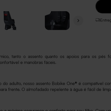
Entre
co, tanto o assento quanto os apoios para os pés for
onfortável e manobras fáceis.
nto do adulto, nosso assento Bobike One® é compatível co
a frente. O almofadado repelente à água é fácil de limp
te a máxima segurança e conforto para seu filho. Com 