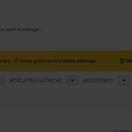
you want to change?
Envio grátis em bicicletas elétricas
🏆 Marca líder 
BICICLETAS ELÉTRICAS
ACESSÓRIOS