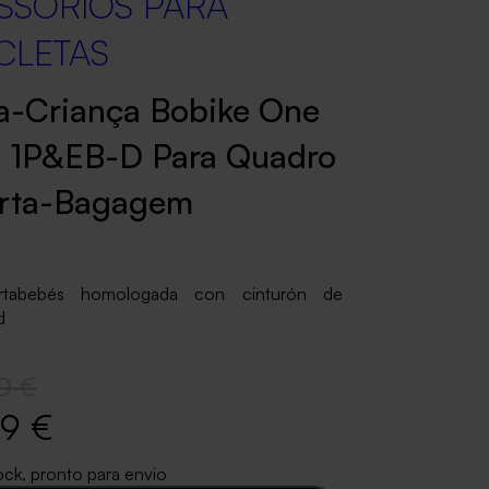
SSÓRIOS PARA
ICLETAS
a-Criança Bobike One
 1P&EB-D Para Quadro
orta-Bagagem
ortabebés homologada con cinturón de
d
0 €
99 €
ock, pronto para envio