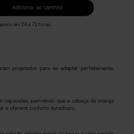
Adicionar ao carrinho
gamos em 24 a 72 horas.
am projetados para se adaptar perfeitamente,
m capacetes, permitindo que a cabeça da criança
ar e oferece conforto duradouro.
uma parede externa macia ao toque e uma parede