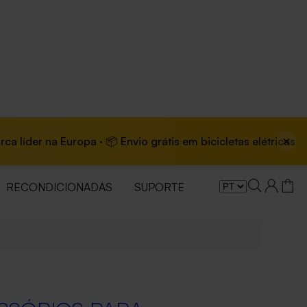
×
na Europa · 📦 Envio grátis em bicicletas elétricas
RECONDICIONADAS
SUPORTE