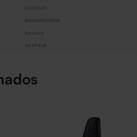
AC015609
8436578263998
Em stock
94.99 EUR
onados