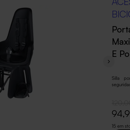
ACE
BIC
Port
Maxi
E P
Silla p
segurida
120,0
94,
15 em st