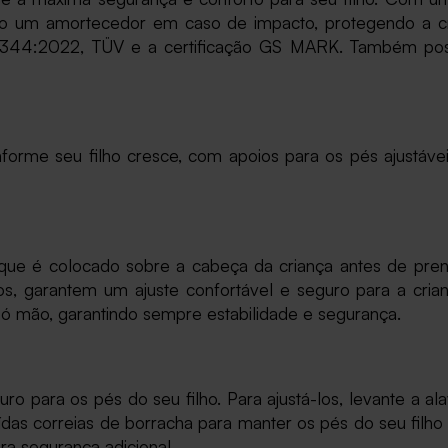
como um amortecedor em caso de impacto, protegendo a
4344:2022, TÜV e a certificação GS MARK. Também possu
forme seu filho cresce, com apoios para os pés ajustáv
ue é colocado sobre a cabeça da criança antes de pren
s, garantem um ajuste confortável e seguro para a crian
só mão, garantindo sempre estabilidade e segurança.
 para os pés do seu filho. Para ajustá-los, levante a a
cluídas correias de borracha para manter os pés do seu filh
ra segurança adicional.