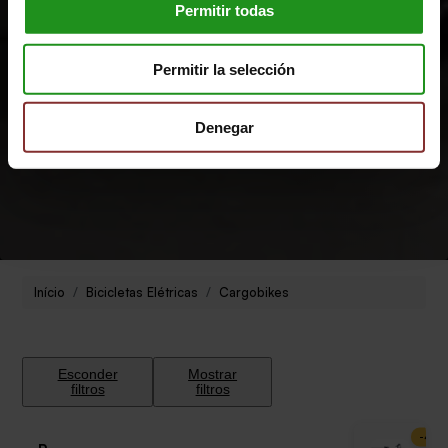
em cada percurso.
Permitir todas
Permitir la selección
Denegar
Início
Bicicletas Elétricas
Cargobikes
Esconder
Mostrar
filtros
filtros
-
43