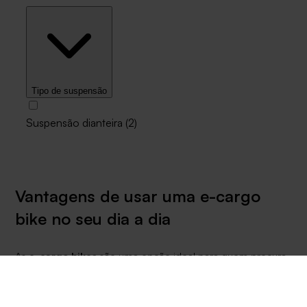
Tipo de suspensão
Suspensão dianteira
(
2
)
Vantagens de usar uma e-cargo
bike no seu dia a dia
As
e-cargo bikes
são uma opção ideal para quem procura
um meio de transporte eficiente e versátil. Com elas, você
pode aproveitar vários benefícios que facilitarão sua rotina