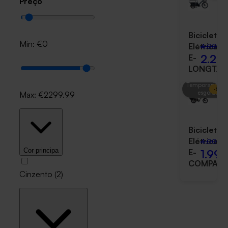
Preço
Bicicleta
Min: €
0
Elétrica
4.000,
2.29
E-
LONGTAI
Temporariame
-
50
esgotado
Max: €
2299.99
Bicicleta
Elétrica
4.000,
1.999
Cor principa
E-
COMPACT
Cinzento
(
2
)