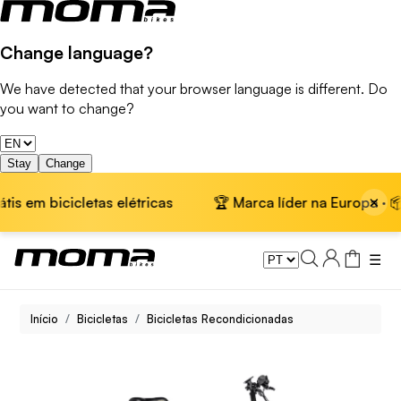
Change language?
We have detected that your browser language is different. Do
you want to change?
Stay
Change
×
icicletas elétricas
🏆 Marca líder na Europa · 📦 Envio g
☰
Início
Bicicletas
Bicicletas Recondicionadas