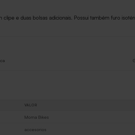
lipe e duas bolsas adicionais. Possui também furo isotérmic
ica
G
VALOR
Moma Bikes
accesorios