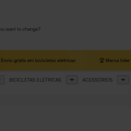
you want to change?
rátis em bicicletas elétricas
🏆 Marca líder na Euro
BICICLETAS ELÉTRICAS
ACESSÓRIOS