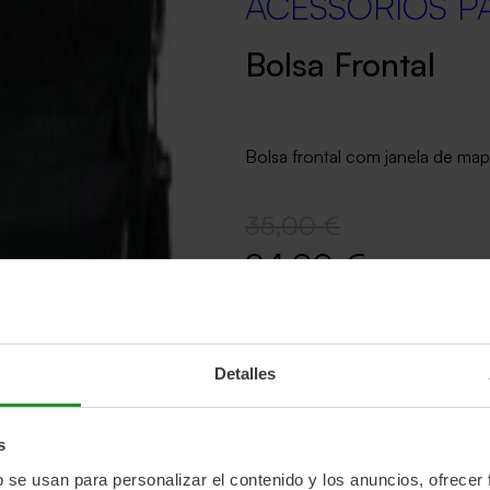
ACESSÓRIOS PA
Bolsa Frontal
Bolsa frontal com janela de ma
35,00 €
24,99 €
Temporariament
Detalles
Avisar-me quando disponível
Entregamos em 24 a 72 hora
s
b se usan para personalizar el contenido y los anuncios, ofrecer