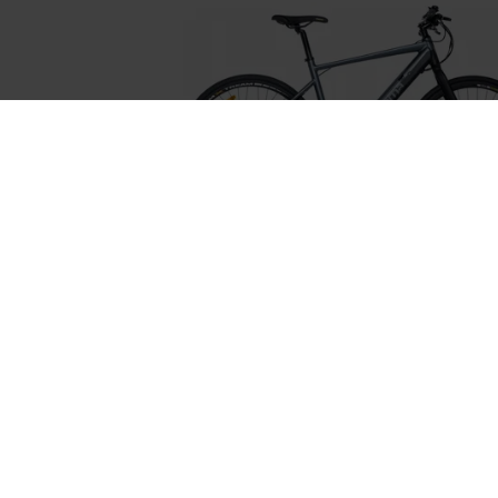
-
47
%
20,00 €
Bicicleta Elétrica E-ROAD 28
11,99 €
1.1
PRO