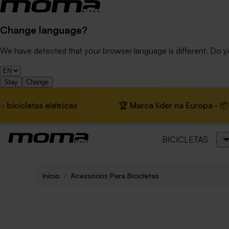
Change language?
We have detected that your browser language is different. Do 
Stay
Change
etas elétricas
🏆 Marca líder na Europa · 📦 Envio g
BICICLETAS
Início
Acessórios Para Bicicletas