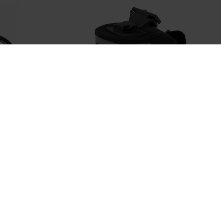
-
40
%
2.250,00 €
10
Alforje Preto
99,99 €
5,9