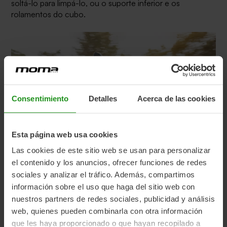
soltá-lo para limpá-lo, ou o suporte inferior e os
rolamentos do cubo.
Consentimiento
Detalles
Acerca de las cookies
Esta página web usa cookies
Las cookies de este sitio web se usan para personalizar
el contenido y los anuncios, ofrecer funciones de redes
sociales y analizar el tráfico. Además, compartimos
Verifique os parafusos e o aperto
información sobre el uso que haga del sitio web con
nuestros partners de redes sociales, publicidad y análisis
Verificar se os parafusos estão bem apertados é
web, quienes pueden combinarla con otra información
importante para desfrutar do percurso com segurança.
que les haya proporcionado o que hayan recopilado a