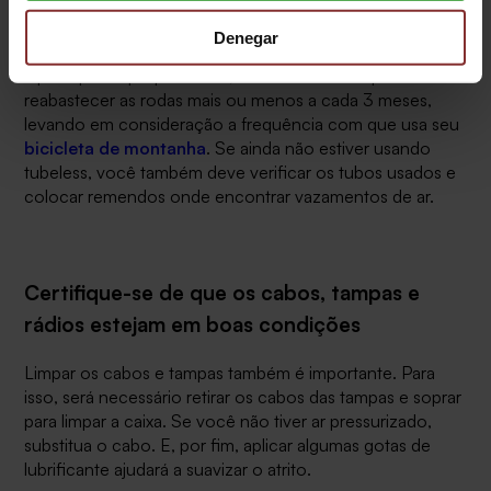
Por outro lado, tubeless é uma ótima ferramenta para
Denegar
vedar furos durante o percurso, mas com o tempo o
líquido perde propriedades, então você terá que
reabastecer as rodas mais ou menos a cada 3 meses,
levando em consideração a frequência com que usa seu
bicicleta de montanha
. Se ainda não estiver usando
tubeless, você também deve verificar os tubos usados e
colocar remendos onde encontrar vazamentos de ar.
Certifique-se de que os cabos, tampas e
rádios estejam em boas condições
Limpar os cabos e tampas também é importante. Para
isso, será necessário retirar os cabos das tampas e soprar
para limpar a caixa. Se você não tiver ar pressurizado,
substitua o cabo. E, por fim, aplicar algumas gotas de
lubrificante ajudará a suavizar o atrito.