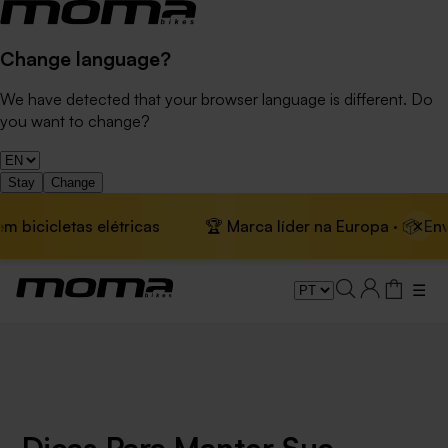
Change language?
We have detected that your browser language is different. Do
you want to change?
Stay
Change
×
icicletas elétricas
🏆 Marca líder na Europa · 📦 Envio g
☰
Dicas Para Manter Sua