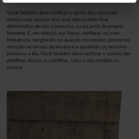
Você também deve verificar o ajuste dos raios pelo
menos uma vez por ano, pois eles podem ficar
deformados devido a impactos ou ao peso da própria
bicicleta. E, em relação aos freios, verifique-os com
frequência, sangrando-os quando necessário, prestando
atenção na tensão da alavanca e ajustando os tensores
próximos a ela. Você também deve verificar o estado das
pastilhas, discos ou pastilhas, caso o seu modelo os
possua.