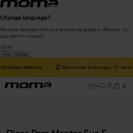
Change language?
We have detected that your browser language is different. Do
you want to change?
Stay
Change
×
letas elétricas
🏆 Marca líder na Europa · 📦 Envio gráti
☰
Dicas Para Manter Sua E-