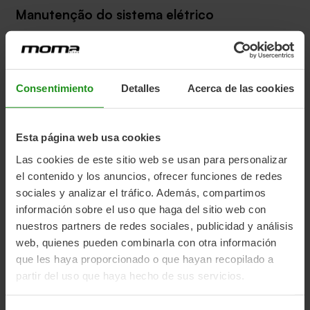
Manutenção do sistema elétrico
Se notar algum tipo de falha nos componentes do
sistema elétrico; sensores, motor, sistema eletrônico anti-
roubo,
mostrar
ou controlador, dirija-se ao serviço
Consentimiento
Detalles
Acerca de las cookies
técnico e evite manipulá-lo para obter uma solução
correta para o componente que falhou.
Esta página web usa cookies
Las cookies de este sitio web se usan para personalizar
Lavado
el contenido y los anuncios, ofrecer funciones de redes
sociales y analizar el tráfico. Además, compartimos
Limpar, secar e lubrificar sua bicicleta após cada passeio
información sobre el uso que haga del sitio web con
fará com que ela tenha uma aparência melhor e seus
nuestros partners de redes sociales, publicidad y análisis
componentes durem mais.
web, quienes pueden combinarla con otra información
Vários fatores devem ser levados em consideração na
que les haya proporcionado o que hayan recopilado a
hora de lavar a sua E-BIKE; Você pode molhar os
partir del uso que haya hecho de sus servicios.
componentes eletrônicos, mas é aconselhável remover a
bateria e proteger o controlador. Nunca utilize sistema de