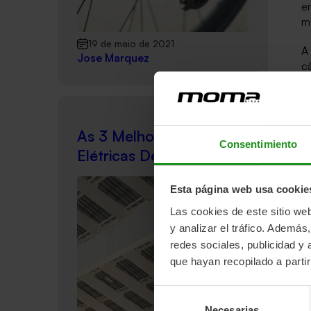
e
m
19 de maio de 2021
A 
Jose Marquez
c
a
E
c
f
As 3 Melhores Bicicletas
b
Consentimiento
Elétricas De 2022
O
e
Esta página web usa cookie
c
Las cookies de este sitio we
d
y analizar el tráfico. Ademá
es
redes sociales, publicidad y
S
que hayan recopilado a parti
r
pr
Selección
s
Necesarias
de