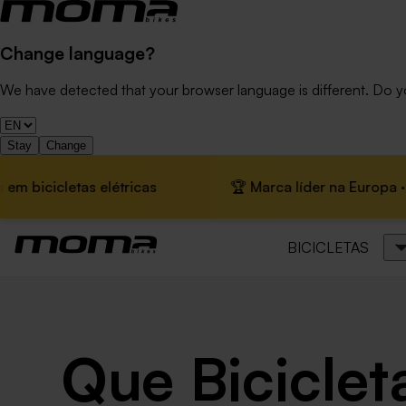
Change language?
We have detected that your browser language is different. Do 
Stay
Change
icletas elétricas
🏆 Marca líder na Europa · 📦 Envi
BICICLETAS
Que Bicicle