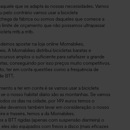
 aquele que se adapta às nossas necessidades. Vamos
 pelo contrário vamos usar a bicicleta
a chega da fábrica ou somos daqueles que comece a
 limite de orçamento que não possamos ultrapassar
cleta mtb.a mtb.
odemos apostar na loja online Momabikes,
is. A Momabikes distribui bicicletas baratas e
cursos amplos o suficiente para satisfazer a grande
cletas, conseguindo por isso preços muito competitivos.
nto, ter em conta questões como a frequência de
de BTT.
mento a ter em conta é se vamos usar a bicicleta
 se o nosso habitat diário são as montanhas. Se vamos
odos os dias na cidade, por 149 euros temos o
bike devemos também levar em consideração o nosso
ra e traseira, temos a da Momabikes.
s a BTT rígidas (apenas com suspensão dianteira) o
eles são equipados com freios a disco (mais eficazes