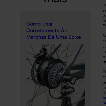
Q
sa
e
t
Como Usar
E
Corretamente As
S
Marchas De Uma Ebike
es
co
ma
A
ut
Pa
t
u
m
e
a
b