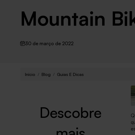
Mountain Bi
30 de março de 2022
Início
Blog
Guias E Dicas
Descobre
Q
q
mais
es