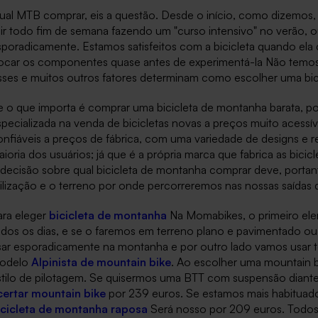
ual MTB comprar, eis a questão. Desde o início, como dizemos,
ir todo fim de semana fazendo um "curso intensivo" no verão, ou
sporadicamente. Estamos satisfeitos com a bicicleta quando el
rocar os componentes quase antes de experimentá-la Não temos
sses e muitos outros fatores determinam como escolher uma bici
e o que importa é comprar uma bicicleta de montanha barata, p
pecializada na venda de bicicletas novas a preços muito acessíve
nfiáveis a preços de fábrica, com uma variedade de designs e re
ioria dos usuários; já que é a própria marca que fabrica as bici
 decisão sobre qual bicicleta de montanha comprar deve, porta
ilização e o terreno por onde percorreremos nas nossas saídas 
ra eleger
bicicleta de montanha
Na Momabikes, o primeiro ele
odos os dias, e se o faremos em terreno plano e pavimentado ou
sar esporadicamente na montanha e por outro lado vamos usar t
odelo
Alpinista de mountain bike
. Ao escolher uma mountain 
stilo de pilotagem. Se quisermos uma BTT com suspensão diantei
certar mountain bike
por 239 euros. Se estamos mais habituado
icicleta de montanha raposa
Será nosso por 209 euros. Todos 