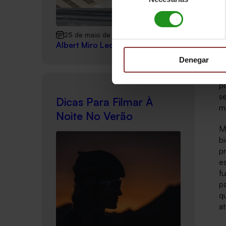
tr
consentimiento
m
i
25 de maio de 2022
Albert Miro Leon
E
Denegar
c
m
p
s
Dicas Para Filmar À
m
Noite No Verão
M
b
p
es
fu
p
qu
a