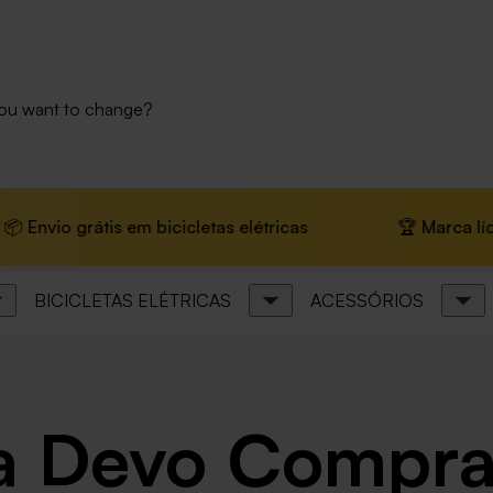
you want to change?
o grátis em bicicletas elétricas
🏆 Marca líder na E
BICICLETAS ELÉTRICAS
ACESSÓRIOS
ta Devo Compra