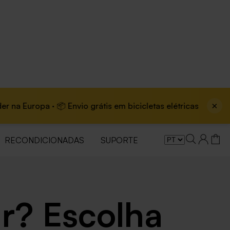
×
uropa · 📦 Envio grátis em bicicletas elétricas
🏆 M
RECONDICIONADAS
SUPORTE
r? Escolha