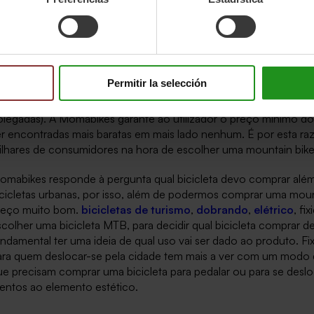
ilhas estreitas e com subidas e descidas constantes, a bicicleta
anobrável e permite acelerações mais explosivas. O mtb com ro
sso para muitos ciclistas que combinam todos os tipos de percur
m termos de preços, tanto o GTT como o Equinox são propostas
Permitir la selección
omprar uma mountain bike barata. O
versão padrão do GTT
(c
odelos
27,5
e
29
Custam 349 euros. Encontramos o Equinox por
olegadas). A Momabikes garante ao utilizador o preço mínimo do
er encontradas mais baratas em mais lado nenhum. É por esta r
ilhares de consumidores na hora de escolher uma mountain bike
omabikes responde à pergunta qual bicicleta devo comprar alé
icicletas urbanas, por isso, além de podermos comprar uma mou
reço muito bom.
bicicletas de turismo
,
dobrando
,
elétrico
, f
colher uma bicicleta
MTB, para decidir qual bicicleta comprar 
ndamental ter uma ideia de qual uso vai ser dado ao produto. Fi
ara quem deslocar-se pela cidade tem mais a ver com um modo 
e precisam comprar uma bicicleta para pedalar ou para se desloc
tentos ao elemento estético.