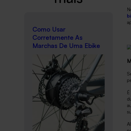
N
bi
a
Como Usar
Corretamente As
Marchas De Uma Ebike
M
S
pe
É 
d
a
s
Al
po