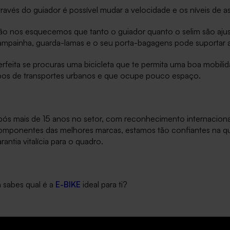
ravés do guiador é possível mudar a velocidade e os níveis de ass
o nos esquecemos que tanto o guiador quanto o selim são ajustáv
ampainha, guarda-lamas e o seu porta-bagagens pode suportar a
rfeita se procuras uma bicicleta que te permita uma boa mobili
ipos de transportes urbanos e que ocupe pouco espaço.
pós mais de 15 anos no setor, com reconhecimento internacional
omponentes das melhores marcas, estamos tão confiantes na qu
rantia vitalícia para o quadro.
 sabes qual é a
E-BIKE
ideal para ti?