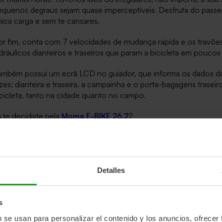
equenos degraus sejam quase imperceptíveis. Desfruta do passei
ica carga e sem te cansares.
or fim, conta com 7 velocidades de mudança rápida e os travões
dráulicos dianteiros e traseiros que param a bicicleta em pouc
ambém possui um ecrã LCD no guiador, que informa os dados da 
zes; dianteira e traseira, a campainha e o porta-bagagens trasei
cicleta, tanto na cidade quanto no campo.
 te decidiste pela
Moma E-BIKE 26.2
?
Detalles
oma E-BIKE 28 Pro
ste é o modelo
MTB
, se procuras uma bicicleta robusta, com g
s
tas exigentes de montanha, esta E-BIKE é para ti!
b se usan para personalizar el contenido y los anuncios, ofrecer