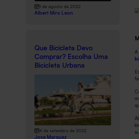
1 de agosto de 2022
Albert Miro Leon
M
Que Bicicleta Devo
A 
Comprar? Escolha Uma
b
Bicicleta Urbana
E
fa
Co
mu
qu
A
km
4 de setembro de 2022
su
Jose Marquez