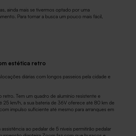
s, ainda mais se tivermos optado por uma
ento. Para tornar a busca um pouco mais fácil,
om estética retro
locações diárias com longos passeios pela cidade e
lo retro. Tem um quadro de alumínio resistente e
é 25 km/h, a sua bateria de 36V oferece até 80 km de
com impulso suficiente até mesmo para arranques em
assistência ao pedalar de 5 níveis permitirão pedalar
ua suspensão dianteira Zoom faz com que buracos e