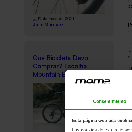
p
ún
19 de maio de 2021
Jose Marquez
P
hi
T
lu
bi
Que Bicicleta Devo
Comprar? Escolha
Já
Mountain Bike.
Consentimiento
M
E
Esta página web usa cookie
ro
Las cookies de este sitio we