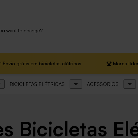
you want to change?
grátis em bicicletas elétricas
🏆 Marca líder na Euro
BICICLETAS ELÉTRICAS
ACESSÓRIOS
s Bicicletas El