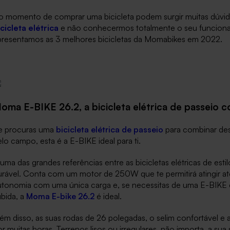
o momento de comprar uma bicicleta podem surgir muitas dúvida
cicleta elétrica
e não conhecermos totalmente o seu funcionam
presentamos as 3 melhores bicicletas da Momabikes em 2022.
oma E-BIKE 26.2, a bicicleta elétrica de passeio c
e procuras uma
bicicleta elétrica de passeio
para combinar des
lo campo, esta é a E-BIKE ideal para ti.
uma das grandes referências entre as bicicletas elétricas de esti
urável. Conta com um motor de 250W que te permitirá atingir at
utonomia com uma única carga e, se necessitas de uma E-BIKE 
ubida, a
Moma E-bike 26.2
é ideal.
ém disso, as suas rodas de 26 polegadas, o selim confortável e a 
r muitas horas. Terrenos lisos ou irregulares, não importa, a s