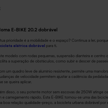
oma E-BIKE 20.2 dobrável
tua prioridade é a mobilidade e o espaço? Continua a ler, porqu
icicleta elétrica dobrável
para ti.
ste modelo com rodas pequenas, suspensão dianteira e centro de
cilita a superação de obstáculos, como subir e descer de passe
m um quadro leve de alumínio resistente, permite uma manobra fá
danças de velocidade permitem ajustar a cadência da pedalada à
e se queira aplicar.
lém disso, o seu potente motor sem escovas de 250W atinge os
 e carregamento rápido. Esta E-BIKE tornou-se uma das biciclet
a boa relação qualidade-preço, a bicicleta urbana dobrável por e