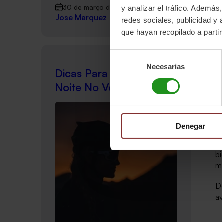
O 
30 de março de 2022
y analizar el tráfico. Ademá
ca
Jose Marquez
redes sociales, publicidad y
d
que hayan recopilado a parti
e
Selección
M
Necesarias
de
1
Dicas Para Filmar À
consentimiento
2
Noite No Verão
Al
of
e
Denegar
C
b
m
D
av