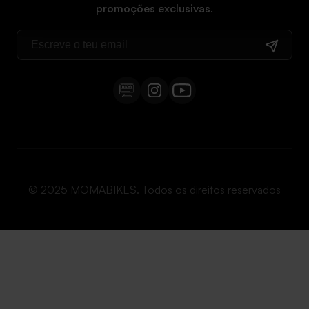
Bicicleta dobrável
promoções exclusivas.
Política de privacidade
Manuais
Bicicleta BTT
Direito de livre resolução
Bicicleta BTT elétrica
Cargo bike
Bicicleta roda 20
Bicicleta infantil
© 2025 MOMABIKES. Todos os direitos reservados