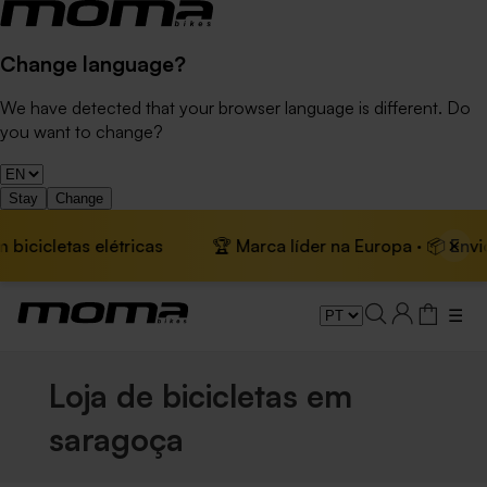
Change language?
We have detected that your browser language is different. Do
you want to change?
Stay
Change
×
cletas elétricas
🏆 Marca líder na Europa · 📦 Envio grát
☰
Loja de bicicletas em
saragoça