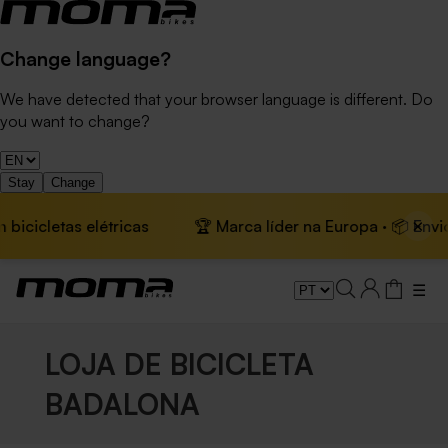
Change language?
We have detected that your browser language is different. Do
you want to change?
Stay
Change
×
letas elétricas
🏆 Marca líder na Europa · 📦 Envio gráti
☰
LOJA DE BICICLETA
BADALONA