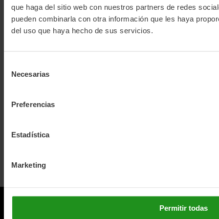
que haga del sitio web con nuestros partners de redes social
para passeios diários, para desfrutar da sua beleza
costeira, para fazer percursos para Barcelona ou outras
pueden combinarla con otra información que les haya proporc
localidades vizinhas, temos a bicicleta perfeita para si!!
del uso que haya hecho de sus servicios.
Selección
Se você tiver dúvidas
contato
Conosco, estamos aqui
Necesarias
de
para aconselhá-lo!!
consentimiento
Preferencias
Estadística
Marketing
Permitir todas