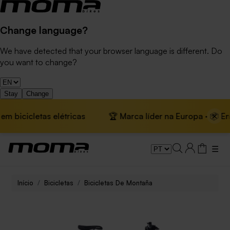
Change language?
We have detected that your browser language is different. Do
you want to change?
Stay
Change
×
letas elétricas
🏆 Marca líder na Europa · 📦 Envio gráti
☰
Início
Bicicletas
Bicicletas De Montaña