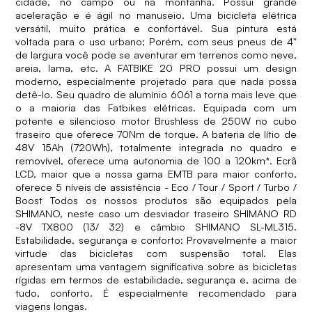
cidade, no campo ou na montanha. Possui grande
aceleração e é ágil no manuseio. Uma bicicleta elétrica
versátil, muito prática e confortável. Sua pintura está
voltada para o uso urbano; Porém, com seus pneus de 4"
de largura você pode se aventurar em terrenos como neve,
areia, lama, etc. A FATBIKE 20 PRO possui um design
moderno, especialmente projetado para que nada possa
detê-lo. Seu quadro de alumínio 6061 a torna mais leve que
o a maioria das Fatbikes elétricas. Equipada com um
potente e silencioso motor Brushless de 250W no cubo
traseiro que oferece 70Nm de torque. A bateria de lítio de
48V 15Ah (720Wh), totalmente integrada no quadro e
removível, oferece uma autonomia de 100 a 120km*. Ecrã
LCD, maior que a nossa gama EMTB para maior conforto,
oferece 5 níveis de assistência - Eco / Tour / Sport / Turbo /
Boost Todos os nossos produtos são equipados pela
SHIMANO, neste caso um desviador traseiro SHIMANO RD
-8V TX800 (13/ 32) e câmbio SHIMANO SL-ML315.
Estabilidade, segurança e conforto: Provavelmente a maior
virtude das bicicletas com suspensão total. Elas
apresentam uma vantagem significativa sobre as bicicletas
rígidas em termos de estabilidade, segurança e, acima de
tudo, conforto. É especialmente recomendado para
viagens longas.