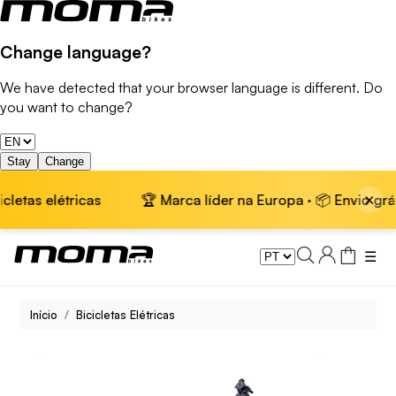
Change language?
We have detected that your browser language is different. Do
you want to change?
Stay
Change
×
létricas
🏆 Marca líder na Europa · 📦 Envio grátis em bic
☰
Início
Bicicletas Elétricas