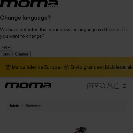
Change language?
We have detected that your browser language is different. Do
you want to change?
Stay
Change
×
rca líder na Europa · 📦 Envio grátis em bicicletas elétricas
☰
Início
Bicicletas